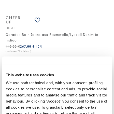
CHEER
UP
HIGH
Gerades Bein Jeans aus Baumwolle/Lyocell-Denim in
Indigo
445,00 €
267,00 €
-40
%
(inklusive 20% Mwst.)
STILISTISCHE HINWEISE
This website uses cookies
We use both technical and, with your consent, profiling
Bei der Hose Cheer Up wird der klassische Denim sowohl in
cookies to personalise content and ads, to provide social
der Zusammensetzung neu interpretiert - eine Baumwolle-
media features and to analyse our traffic and track visitor
Lyocell-Mischung, die mehr Weichheit verleiht - als auch im
behaviour. By clicking "Accept" you consent to the use of
Design, mit dem leicht geschwungenen und ab dem Knie
breiteren Bein, das eine durch sichtbare Nähte betonte
all cookies we use. To granularly select only certain
Bewegung erzeugt.
purposes or third parties or to refuse the use of all