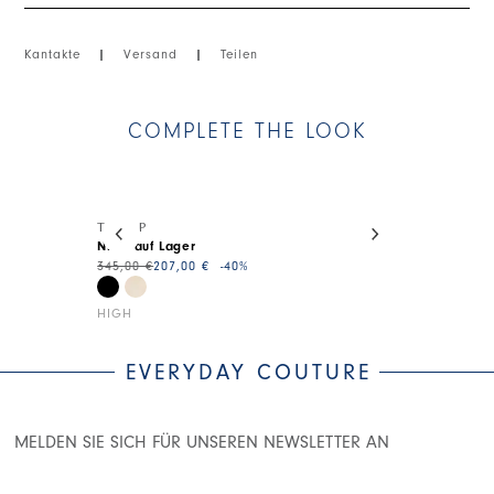
Kantakte
|
Versand
|
Teilen
COMPLETE THE LOOK
This is a carousel with auto-rotating slides. Activate
TROOP
ON SET
Nicht auf Lager
895,00 €
448,0
345,00 €
207,00 €
-40
%
HIGH
HIGH
EVERYDAY COUTURE
MELDEN SIE SICH FÜR UNSEREN NEWSLETTER AN