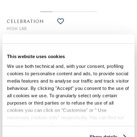
CELEBRATION
HIGH LAB
Saharianajacke aus gelbem Pastel-Baumwoll-Jacquard
375,00 €
188,00 €
-50
%
(inklusive 20% Mwst.)
This website uses cookies
We use both technical and, with your consent, profiling
cookies to personalise content and ads, to provide social
STILISTISCHE HINWEISE
media features and to analyse our traffic and track visitor
behaviour. By clicking "Accept" you consent to the use of
Die Jacke Celebration reinterpretiert das Sahariana-Modell
all cookies we use. To granularly select only certain
mit einem Baumwoll-Jacquard-Gewebe, das im Stück gefärbt
purposes or third parties or to refuse the use of all
ist und einen neuartigen Moiré- und dreidimensionalen Effekt
cookies you can click on "Customise" or " Use
offenbart. Elastische Säume und ausgefranste Nähte betonen
seinen unbeschwerten Charakter.
necessary cookies only" respectively. You can find out
more in our
Cookie Policy
.
Einschiffig. Breite Revers. Vorderverschluss mit drei Knöpfen.
Ärmel mit Knopfmanschetten. Maxi-Taschen mit Seitensoffiette
Show details