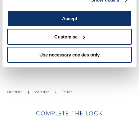
und Pattina mit Knopf. Kontrastnähte. Elastische Säume und
ausgefranste Nähte.
• Baumwoll-Jacquard, leichte Gewicht, kompakte Haptik.
Accept
• Ungefüttert.
Customise
GRÖSSE & PASSFORM
Use necessary cookies only
EINZELHEITEN ZUM PRODUKT
Kantakte
|
Versand
|
Teilen
COMPLETE THE LOOK
This is a carousel with auto-rotating slides. Activate