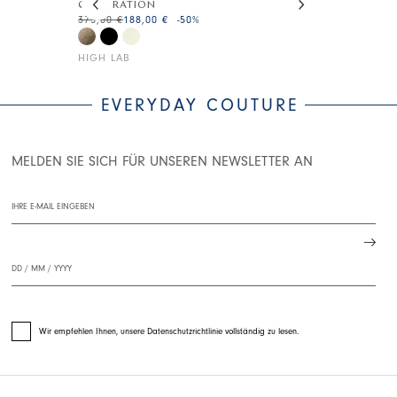
CELEBRATION
GRIT
375,00 €
188,00 €
-50
%
175,00 €
105,0
HIGH LAB
HIGH LAB
EVERYDAY COUTURE
MELDEN SIE SICH FÜR UNSEREN NEWSLETTER AN
Wir empfehlen Ihnen, unsere Datenschutzrichtlinie vollständig zu lesen.