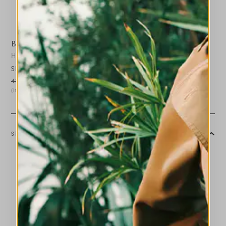
BRIGAND
HIGH
Slingback aus braunem Leder mit eckiger Spitze
425,00 €
255,00 €
-40
%
(inklusive 20% Mwst.)
STILISTISCHE HINWEISE
Aus weichem Leder gefertigt, hat der Slingback Brigand ein
skulpturales Design dank des quadratischen Zehs und des
diagonalen Absatzes. Vielseitig vervollständigt er mit Eleganz
Tag- und Abendlooks.
Quadratischer Zeh. Fersenband leicht elastisch. Skulpturaler
Absatz.