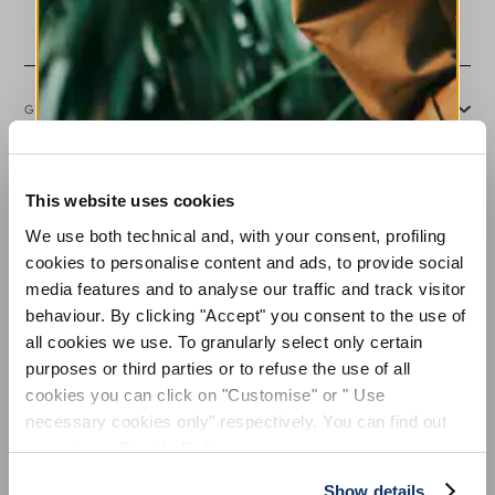
• Leder.
• Futter aus Leder.
GRÖSSE & PASSFORM
EINZELHEITEN ZUM PRODUKT
This website uses cookies
MELDEN SIE SICH FÜR
We use both technical and, with your consent, profiling
UNSEREN NEWSLETTER AN
cookies to personalise content and ads, to provide social
Kantakte
|
Versand
|
Teilen
media features and to analyse our traffic and track visitor
ABONNIEREN SIE UNSEREN NEWSLETTER
behaviour. By clicking "Accept" you consent to the use of
Abonnieren Sie unseren Newsletter, um
all cookies we use. To granularly select only certain
unsere neuesten Kollektionen vorab zu
COMPLETE THE LOOK
purposes or third parties or to refuse the use of all
entdecken.
cookies you can click on "Customise" or " Use
Bleiben Sie über Neuigkeiten, Kooperationen
und Events informiert und erhalten Sie
necessary cookies only" respectively. You can find out
exklusive Einladungen zu unseren Private
more in our
Cookie Policy
.
Sales.
BRIGAND
425,00 €
255,00 €
-40
%
Show details