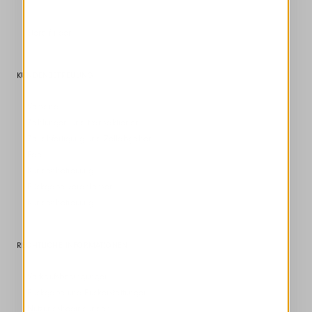
Store finden
KUNDENBETREUUNG
Versand
Zahlungen und transaktionen
Zollabfertigung und Zollabgaben
Faq
Kundenbetreuung
Rückgabe veranlassen
Kundenbetreuung
RECHTLICHE INFORMATIONEN
Verkaufsbedingungen
Rückgabe und Rückerstattungen
Nutzungsbedingungen