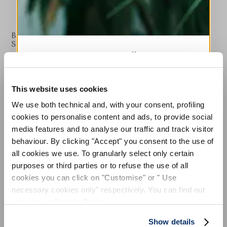
BE-
SIDE
MELDEN SIE SICH FÜR
HIGH TECH
UNSEREN NEWSLETTER AN
Hose mit weitem Bein aus Twill-Satin in Weiß
325,00 €
195,00 €
-40
%
ABONNIEREN SIE UNSEREN NEWSLETTER
This website uses cookies
(inklusive 20% Mwst.)
We use both technical and, with your consent, profiling
Abonnieren Sie unseren Newsletter, um
cookies to personalise content and ads, to provide social
unsere neuesten Kollektionen vorab zu
entdecken.
media features and to analyse our traffic and track visitor
STILISTISCHE HINWEISE
Bleiben Sie über Neuigkeiten, Kooperationen
behaviour. By clicking "Accept" you consent to the use of
und Events informiert und erhalten Sie
all cookies we use. To granularly select only certain
exklusive Einladungen zu unseren Private
Eleganz und Vielseitigkeit verschmelzen in der Hose Be-Side.
Sales.
purposes or third parties or to refuse the use of all
Aus Satin-Twill mit Krepp-Haptik hat sie eine saubere Linie mit
cookies you can click on "Customise" or " Use
breitem Bein, das sich am Saum weiter verbreitert und die
necessary cookies only" respectively. You can find out
Silhouette streckt. Die mittlere Falte vorne und hinten
unterstreicht seinen formalen Charakter.
more in our
Cookie Policy
.
Bund mit Gürtelschlaufen. Verschluss mit Pattina, Haken und
Show details