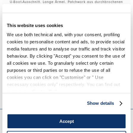
U-Boot-Ausschnitt. Lange Ärmel. Patchwork aus durchbrochenen
Designs. Glatte Bündchen und Saum.
• Baumwolle und Leinen, leichtes Gewicht, frisches
Tragegefühl.
This website uses cookies
• Halbtransparent.
We use both technical and, with your consent, profiling
cookies to personalise content and ads, to provide social
GRÖSSE & PASSFORM
media features and to analyse our traffic and track visitor
behaviour. By clicking "Accept" you consent to the use of
all cookies we use. To granularly select only certain
purposes or third parties or to refuse the use of all
EINZELHEITEN ZUM PRODUKT
cookies you can click on "Customise" or " Use
necessary cookies only" respectively. You can find out
more in our
Cookie Policy
.
Kantakte
|
Versand
|
Teilen
Show details
EVERYDAY COUTURE
Accept
MELDEN SIE SICH FÜR UNSEREN NEWSLETTER AN