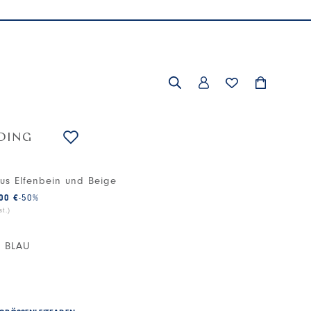
DING
aus Elfenbein und Beige
00 €
-50
%
t.)
 BLAU