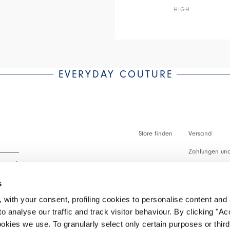
HIGH
EVERYDAY COUTURE
Store finden
Versand
Zahlungen und
Zollabfertigu
s
Faq
 with your consent, profiling cookies to personalise content and 
Kundenbetreu
o analyse our traffic and track visitor behaviour. By clicking "A
 lesen.
ookies we use. To granularly select only certain purposes or third 
Rückgabe vera