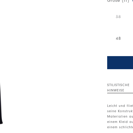
Größe (IT)
38
48
STILISTISCHE
HINWEISE
Leicht und fli
seine Konstru
Materialien a
einem Kleid au
einem schlicht