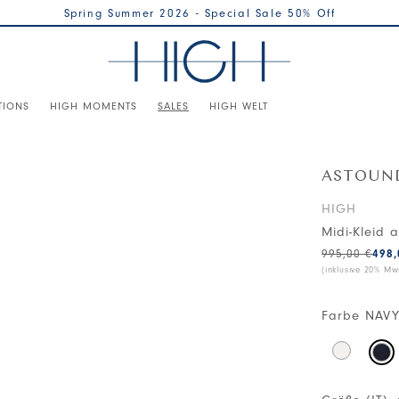
Spring Summer 2026 - Special Sale 50% Off
TIONS
HIGH MOMENTS
SALES
HIGH WELT
ASTOUN
HIGH
Midi-Kleid 
995,00 €
498,
(inklusive 20% Mws
Farbe
NAVY