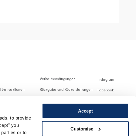
HIGH
Verkaufsbedingungen
Instagram
 transaktionen
Rückgabe und Rückerstattungen
Facebook
ng und Zollabgaben
Nutzungsbedingungen
Pinterest
Accept
Datenschutzerklärung
Youtube
ads, to provide
ung
Cookies
Twitter
ccept" you
Customise
parties or to
nlassen
Spotify