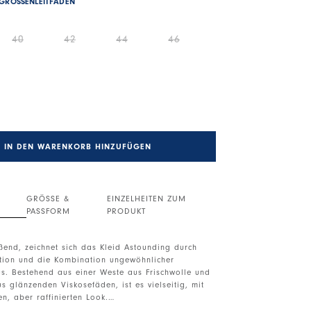
GRÖSSENLEITFADEN
40
42
44
46
IN DEN WARENKORB HINZUFÜGEN
GRÖSSE &
EINZELHEITEN ZUM
PASSFORM
PRODUKT
eßend, zeichnet sich das Kleid Astounding durch
ktion und die Kombination ungewöhnlicher
us. Bestehend aus einer Weste aus Frischwolle und
s glänzenden Viskosefäden, ist es vielseitig, mit
en, aber raffinierten Look.