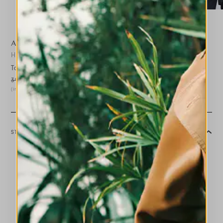
ASSUME
HIGH
Top aus marineblauem Satin mit V-Ausschnitt
395,00 €
198,00 €
-50
%
(inklusive 20% Mwst.)
STILISTISCHE HINWEISE
Das Top Assume zeichnet sich durch einen V-Ausschnitt an der
Vorderseite mit Jabot-Detail aus. Es ist aus glänzendem
Viskosesatin gefertigt, der ihm ein leuchtendes und
geschmeidiges Aussehen verleiht. Es hat eine weiche
Silhouette, die vorne an den Hüften anliegt, während es hinten
länger ist – eine Besonderheit, die dem Kleidungsstück
Dynamik verleiht.