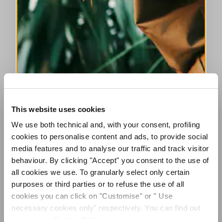
Ohne Verschluss. Ärmellos. Gepolsterte Träger. V-Ausschnitt
vorne mit Jabot-Detail. Naht am Rücken, die eine umgekehrte
V-Öffnung und einen ausgestellten Saum mit seitlichen
Schlitzen bildet. Länger am Rücken. Swarovski®-Kristall auf
der Rückseite.
• Viskosesatin, leichtes Gewicht, fließende Haptik.
GRÖSSE & PASSFORM
This website uses cookies
MELDEN SIE SICH FÜR
We use both technical and, with your consent, profiling
UNSEREN NEWSLETTER AN
EINZELHEITEN ZUM PRODUKT
cookies to personalise content and ads, to provide social
ABONNIEREN SIE UNSEREN NEWSLETTER
media features and to analyse our traffic and track visitor
behaviour. By clicking "Accept" you consent to the use of
Abonnieren Sie unseren Newsletter, um
all cookies we use. To granularly select only certain
Kantakte
|
Versand
|
Teilen
unsere neuesten Kollektionen vorab zu
purposes or third parties or to refuse the use of all
entdecken.
Bleiben Sie über Neuigkeiten, Kooperationen
cookies you can click on "Customise" or " Use
und Events informiert und erhalten Sie
COMPLETE THE LOOK
necessary cookies only" respectively. You can find out
exklusive Einladungen zu unseren Private
more in our
Cookie Policy
.