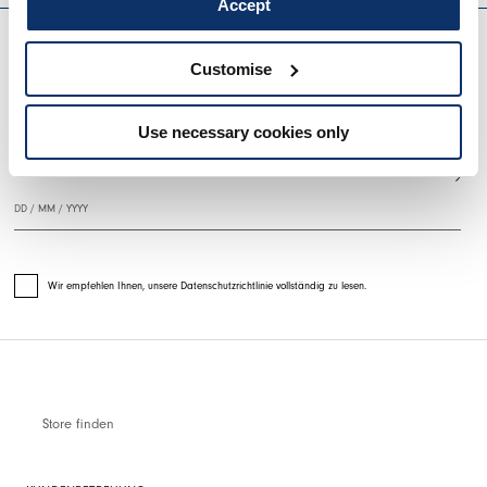
Accept
EVERYDAY COUTURE
Customise
MELDEN SIE SICH FÜR UNSEREN NEWSLETTER AN
Use necessary cookies only
Wir empfehlen Ihnen, unsere Datenschutzrichtlinie vollständig zu lesen.
Store finden