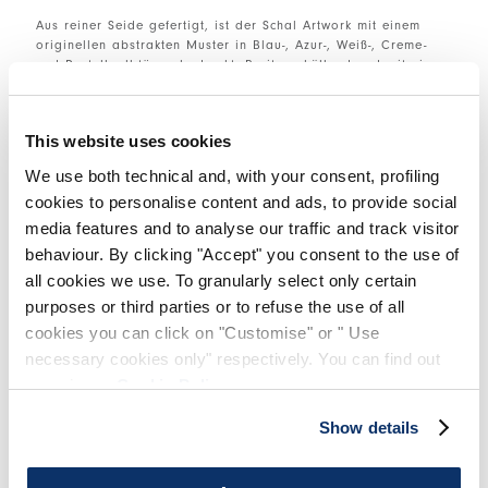
Aus reiner Seide gefertigt, ist der Schal Artwork mit einem
originellen abstrakten Muster in Blau-, Azur-, Weiß-, Creme-
und Pastellgelbtönen bedruckt. Breit, umhüllend und mit einer
zarten Textur, ist er ein bequemes Accessoire, das man überall
mitnehmen kann.
This website uses cookies
Enden mit einer feinen Fransen versehen. Detail mit Logoband
und Knopf aus Perlmutt an einem Ende.
We use both technical and, with your consent, profiling
cookies to personalise content and ads, to provide social
• 100 % Seide.
media features and to analyse our traffic and track visitor
behaviour. By clicking "Accept" you consent to the use of
GRÖSSE & PASSFORM
all cookies we use. To granularly select only certain
purposes or third parties or to refuse the use of all
cookies you can click on "Customise" or " Use
EINZELHEITEN ZUM PRODUKT
necessary cookies only" respectively. You can find out
more in our
Cookie Policy
.
Show details
Kantakte
|
Versand
|
Teilen