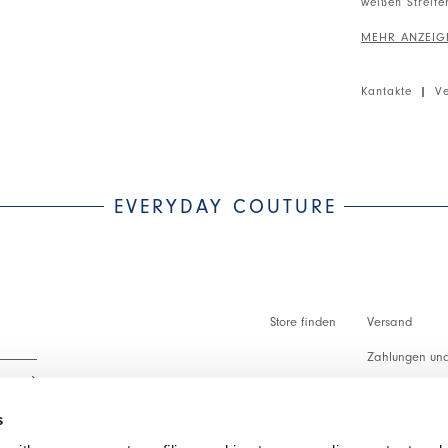
weißen Streife
Ärmellos. V-Au
linken Seite. 
Netzstoff. Asy
Kantakte
|
V
• Sensitive® L
Hergestellt a
Abfällen der R
Standard) und
Produktionszyk
EVERYDAY COUTURE
Store finden
Versand
Zahlungen und
Zollabfertigu
s
Faq