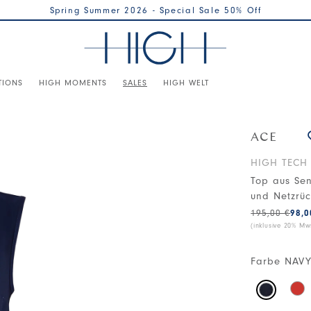
Spring Summer 2026 - Special Sale 50% Off
TIONS
HIGH MOMENTS
SALES
HIGH WELT
ACE
HIGH TECH
Top aus Sen
und Netzrü
195,00 €
98,0
(inklusive 20% Mws
Farbe
NAVY