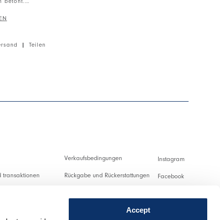
n betont.
sschnitt mit Strickkante. Kleine Brusttasche auf der
Logo-Patch auf der Rückseite. Rückenteil aus
mmetrische Länge.
ersand
|
Teilen
ife Reco, leichtes Gewicht, trockenes Handgefühl.
us RECO® NYLON, einem Garn aus industriellen
ohstoffe, zertifiziert nach GRS (Global Recycle
 umweltfreundlich während des gesamten
lus.
Verkaufsbedingungen
Instagram
 transaktionen
Rückgabe und Rückerstattungen
Facebook
ng und Zollabgaben
Nutzungsbedingungen
Pinterest
Accept
Datenschutzerklärung
Youtube