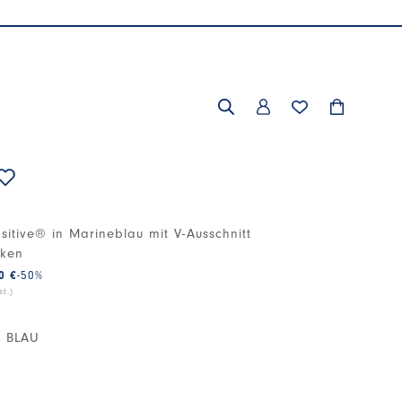
sitive® in Marineblau mit V-Ausschnitt
cken
0 €
-50
%
t.)
 BLAU