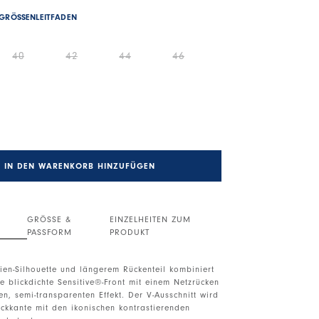
GRÖSSENLEITFADEN
40
42
44
46
IN DEN WARENKORB HINZUFÜGEN
GRÖSSE &
EINZELHEITEN ZUM
PASSFORM
PRODUKT
nien-Silhouette und längerem Rückenteil kombiniert
e blickdichte Sensitive®-Front mit einem Netzrücken
en, semi-transparenten Effekt. Der V-Ausschnitt wird
ickkante mit den ikonischen kontrastierenden